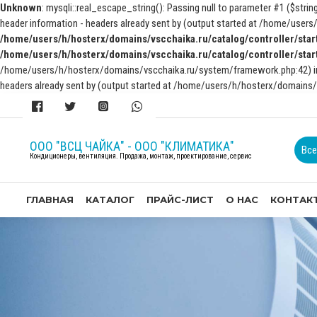
Unknown
: mysqli::real_escape_string(): Passing null to parameter #1 ($string
header information - headers already sent by (output started at /home/use
/home/users/h/hosterx/domains/vscchaika.ru/catalog/controller/star
/home/users/h/hosterx/domains/vscchaika.ru/catalog/controller/star
/home/users/h/hosterx/domains/vscchaika.ru/system/framework.php:42) 
headers already sent by (output started at /home/users/h/hosterx/domains
ООО "ВСЦ ЧАЙКА" - ООО "КЛИМАТИКА"
Все
Кондиционеры, вентиляция. Продажа, монтаж, проектирование, сервис
ГЛАВНАЯ
КАТАЛОГ
ПРАЙС-ЛИСТ
О НАС
КОНТАК