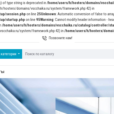
) of type string is deprecated in
/home/users/h/hosterx/domains/vscchaik
rs/h/hosterx/domains/vscchaika.ru/system/framework.php:42) in
tup/session.php
on line
25
Unknown
: Automatic conversion of false to array
tup/startup.php
on line
95
Warning
: Cannot modify header information - head
in
/home/users/h/hosterx/domains/vscchaika.ru/catalog/controller/sta
/vscchaika.ru/system/framework.php:42) in
/home/users/h/hosterx/domain
Позвоните нам!
 категории
ТЫ