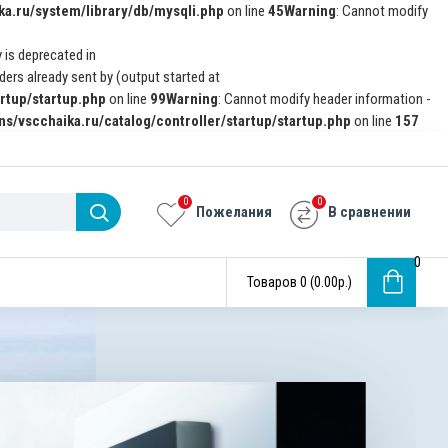
a.ru/system/library/db/mysqli.php
on line
45
Warning
: Cannot modify
 is deprecated in
ers already sent by (output started at
rtup/startup.php
on line
99
Warning
: Cannot modify header information -
s/vscchaika.ru/catalog/controller/startup/startup.php
on line
157
0
0
Пожелания
В сравнении
0
Товаров 0 (0.00р.)