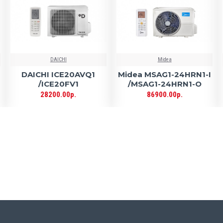
DAICHI
Midea
DAICHI ICE20AVQ1
Midea MSAG1-24HRN1-I
/ICE20FV1
/MSAG1-24HRN1-O
28200.00р.
86900.00р.