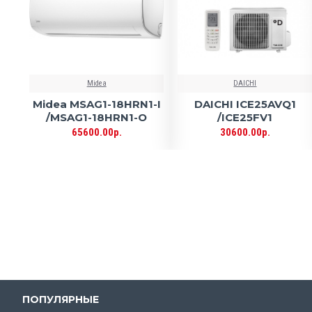
Midea
DAICHI
Midea MSAG1-18HRN1-I
DAICHI ICE25AVQ1
/MSAG1-18HRN1-O
/ICE25FV1
65600.00р.
30600.00р.
ПОПУЛЯРНЫЕ